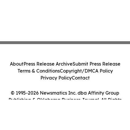
About
Press Release Archive
Submit Press Release
Terms & Conditions
Copyright/DMCA Policy
Privacy Policy
Contact
© 1995-2026 Newsmatics Inc. dba Affinity Group
Publishing & Oklahoma Business Journal. All Rights
Reserved.
Cookie Settings / Your Privacy Choices