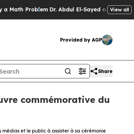
ath Problem
Dr. Abdul El-Sayed on Historic Michi
View all
Provided by AGP
Share
’Œuvre commémorative du
médias et le public à assister à sa cérémonie