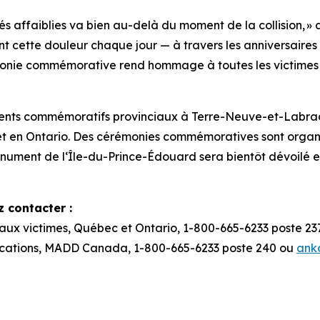
s affaiblies va bien au-delà du moment de la collision, »
t cette douleur chaque jour — à travers les anniversaire
monie commémorative rend hommage à toutes les victimes 
nts commémoratifs provinciaux à Terre-Neuve-et-Labrad
 et en Ontario. Des cérémonies commémoratives sont org
ument de l‘Île-du-Prince-Édouard sera bientôt dévoilé et l
 contacter :
 aux victimes, Québec et Ontario, 1-800-665-6233 poste 2
cations, MADD Canada, 1-800-665-6233 poste 240 ou
ank