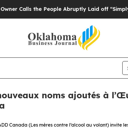
Calls the People Abruptly Laid off “Simply a M
s nouveaux noms ajoutés à l
a
Canada (Les mères contre l’alcool au volant) invite les 