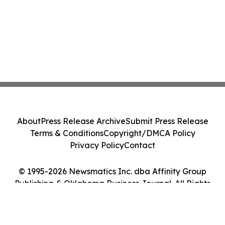
About
Press Release Archive
Submit Press Release
Terms & Conditions
Copyright/DMCA Policy
Privacy Policy
Contact
© 1995-2026 Newsmatics Inc. dba Affinity Group
Publishing & Oklahoma Business Journal. All Rights
Reserved.
Cookie Settings / Your Privacy Choices