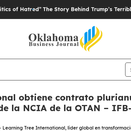
f Hatred”
The Story Behind Trump’s Terrible Appr
nal obtiene contrato plurian
 de la NCIA de la OTAN – IF
rning Tree International, líder global en transformació