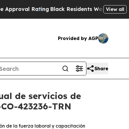
oval Rating
Black Residents Warned of Abusive C
View all
Provided by AGP
Share
ual de servicios de
B-CO-423236-TRN
n de la fuerza laboral y capacitación